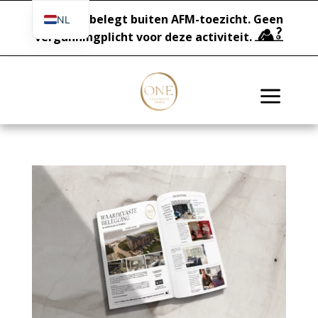
Let op!
U belegt buiten AFM-toezicht. Geen
NL
vergunningplicht voor deze activiteit.
EN
DE
a