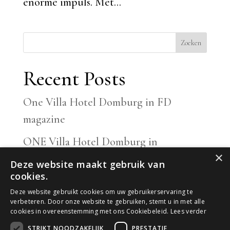
enorme impuls. Met...
Zoeken
Recent Posts
One Villa Hotel Domburg in FD
magazine
ONE Villa Hotel Domburg in
×
uitzending Business Class
Deze website maakt gebruik van
cookies.
Goed nieuws!
Deze website gebruikt cookies om uw gebruikerservaring te
verbeteren. Door onze website te gebruiken, stemt u in met alle
Herontwikkeling hotel zonneduin in
cookies in overeenstemming met ons Cookiebeleid.
Lees verder
volle gang
STRIKT NOODZAKELIJK
PRESTATIE